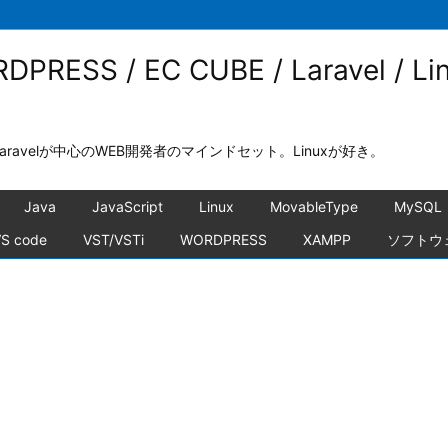
RDPRESS / EC CUBE / Laravel / Li
CUBEとLaravelが中心のWEB開発者のマインドセット。Linuxが好き。
Java
JavaScript
Linux
MovableType
MySQL
S code
VST/VSTi
WORDPRESS
XAMPP
ソフトウ