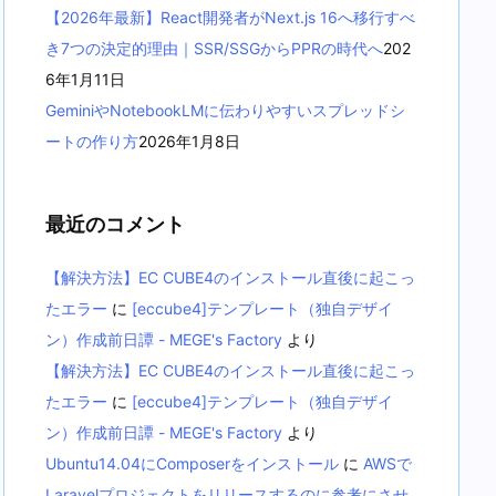
【2026年最新】React開発者がNext.js 16へ移行すべ
き7つの決定的理由｜SSR/SSGからPPRの時代へ
202
6年1月11日
GeminiやNotebookLMに伝わりやすいスプレッドシ
ートの作り方
2026年1月8日
最近のコメント
【解決方法】EC CUBE4のインストール直後に起こっ
たエラー
に
[eccube4]テンプレート（独自デザイ
ン）作成前日譚 - MEGE's Factory
より
【解決方法】EC CUBE4のインストール直後に起こっ
たエラー
に
[eccube4]テンプレート（独自デザイ
ン）作成前日譚 - MEGE's Factory
より
Ubuntu14.04にComposerをインストール
に
AWSで
Laravelプロジェクトをリリースするのに参考にさせ