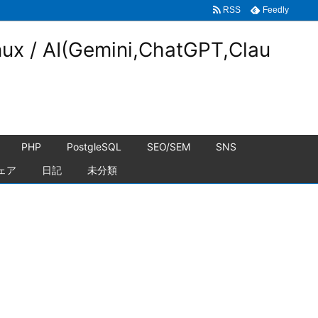
RSS
Feedly
nux / AI(Gemini,ChatGPT,Clau
PHP
PostgleSQL
SEO/SEM
SNS
ェア
日記
未分類