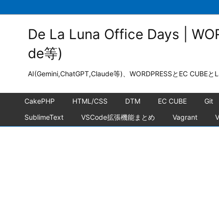
De La Luna Office Days | WO
de等)
AI(Gemini,ChatGPT,Claude等)、WORDPRESSとEC 
CakePHP
HTML/CSS
DTM
EC CUBE
Git
SublimeText
VSCode拡張機能まとめ
Vagrant
V