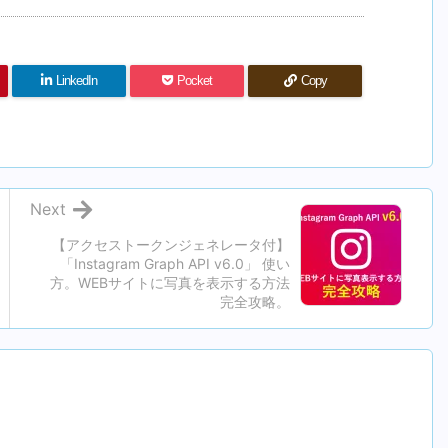
LinkedIn
Pocket
Copy
Next
【アクセストークンジェネレータ付】
「Instagram Graph API v6.0」 使い
方。WEBサイトに写真を表示する方法
完全攻略。