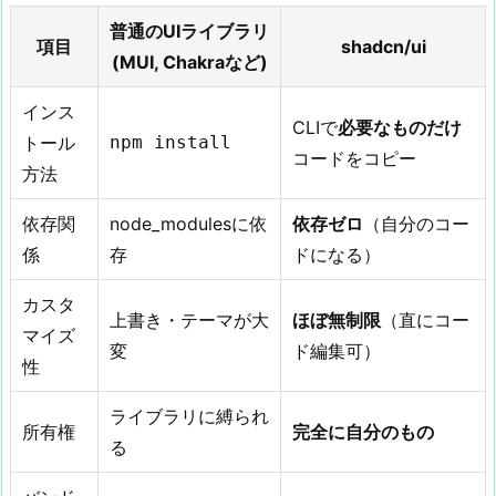
普通のUIライブラリ
項目
shadcn/ui
(MUI, Chakraなど)
インス
CLIで
必要なものだけ
トール
npm install
コードをコピー
方法
依存関
node_modulesに依
依存ゼロ
（自分のコー
係
存
ドになる）
カスタ
上書き・テーマが大
ほぼ無制限
（直にコー
マイズ
変
ド編集可）
性
ライブラリに縛られ
所有権
完全に自分のもの
る