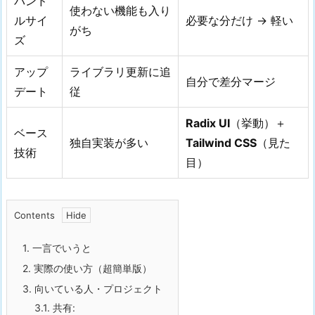
バンド
使わない機能も入り
ルサイ
必要な分だけ → 軽い
がち
ズ
アップ
ライブラリ更新に追
自分で差分マージ
デート
従
Radix UI
（挙動）＋
ベース
独自実装が多い
Tailwind CSS
（見た
技術
目）
Contents
1.
一言でいうと
2.
実際の使い方（超簡単版）
3.
向いている人・プロジェクト
3.1.
共有: