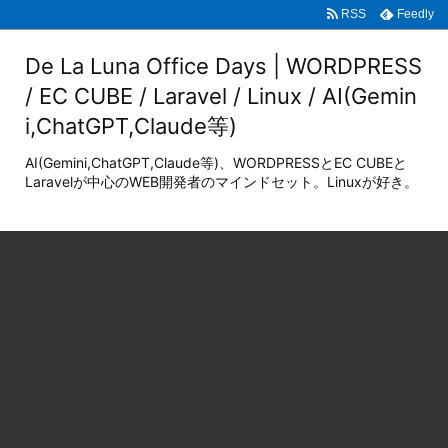
RSS
Feedly
De La Luna Office Days | WORDPRESS
/ EC CUBE / Laravel / Linux / AI(Gemin
i,ChatGPT,Claude等)
AI(Gemini,ChatGPT,Claude等)、WORDPRESSとEC CUBEと
Laravelが中心のWEB開発者のマインドセット。Linuxが好き。