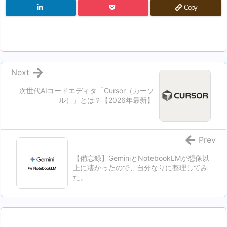
Copy
Next
次世代AIコードエディタ「Cursor（カーソ
ル）」とは？【2026年最新】
Prev
【備忘録】GeminiとNotebookLMが想像以
上に凄かったので、自分なりに整理してみ
た。