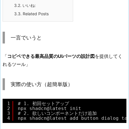
3.2.
いいね:
3.3.
Related Posts
一言でいうと
「
コピペできる最高品質のUIパーツの設計図
を提供してく
れるツール」
実際の使い方（超簡単版）
1
# 1. 初回セットアップ
2
npx shadcn@latest init
3
# 2. 欲しいコンポーネントだけ追加
4
npx shadcn@latest add button dialog ta