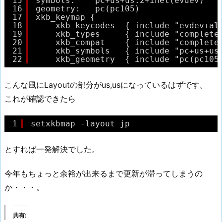
15
symbols:    pc+us+us:2+inet(evdev)
16
geometry:   pc(pc105)
17
xkb_keymap {
18
xkb_keycodes  { include "evdev+al
19
xkb_types     { include "complete
20
xkb_compat    { include "complete
21
xkb_symbols   { include "pc+us+us
22
xkb_geometry  { include "pc(pc105
こんな風にLayoutの部分がus,usになっているはずです。
これが確認できたら
1
setxkbmap -layout jp
とすれば一発解決でした。
今年もちょっと余裕が出来るまで更新が滞ってしまうの
か・・・。
共有: