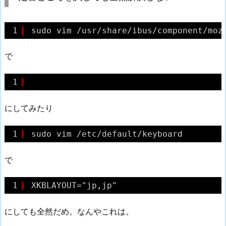
1
sudo vim /usr/share/ibus/component/moz
で
1
にしてみたり
1
sudo vim /etc/default/keyboard
で
1
XKBLAYOUT="jp,jp"
にしても全然だめ。なんやこれは。