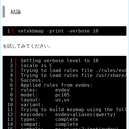
結論
1
setxkbmap -print -verbose 10
を試してみてください。
1
Setting verbose level to 10
2
locale is C
3
Trying to load rules file ./rules/evd
4
Trying to load rules file /usr/share/
5
Success.
6
Applied rules from evdev:
7
rules:      evdev
8
model:      pc105
9
layout:     us,us
10
variant:    ,
11
Trying to build keymap using the foll
12
keycodes:   evdev+aliases(qwerty)
13
types:      complete
14
compat:     complete