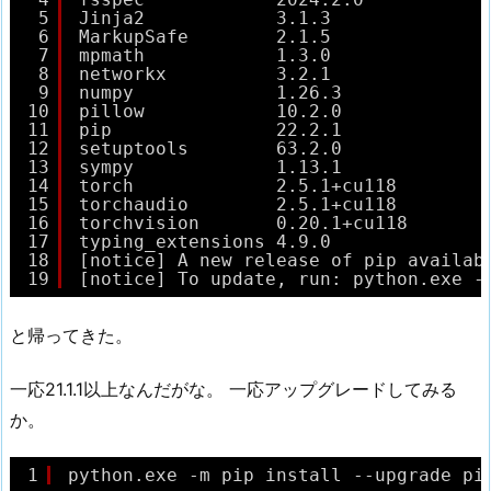
5
Jinja2            3.1.3
6
MarkupSafe        2.1.5
7
mpmath            1.3.0
8
networkx          3.2.1
9
numpy             1.26.3
10
pillow            10.2.0
11
pip               22.2.1
12
setuptools        63.2.0
13
sympy             1.13.1
14
torch             2.5.1+cu118
15
torchaudio        2.5.1+cu118
16
torchvision       0.20.1+cu118
17
typing_extensions 4.9.0
18
[notice] A new release of pip availab
19
[notice] To update, run: python.exe -
と帰ってきた。
一応21.1.1以上なんだがな。 一応アップグレードしてみる
か。
1
python.exe -m pip install --upgrade pi