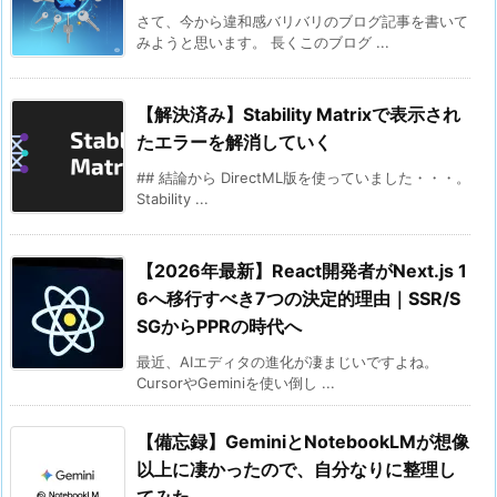
さて、今から違和感バリバリのブログ記事を書いて
みようと思います。 長くこのブログ ...
【解決済み】Stability Matrixで表示され
たエラーを解消していく
## 結論から DirectML版を使っていました・・・。
Stability ...
【2026年最新】React開発者がNext.js 1
6へ移行すべき7つの決定的理由｜SSR/S
SGからPPRの時代へ
最近、AIエディタの進化が凄まじいですよね。
CursorやGeminiを使い倒し ...
【備忘録】GeminiとNotebookLMが想像
以上に凄かったので、自分なりに整理し
てみた。