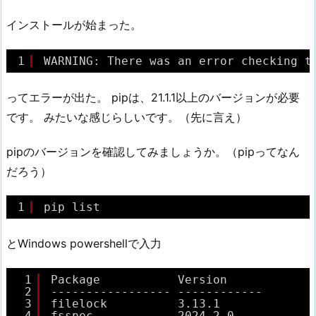
インストールが始まった。
1
WARNING: There was an error checking t
ってエラーが出た。 pipは、21.1.1以上のバージョンが必要
です。 みたいな感じらしいです。（先に言え）
pipのバージョンを確認してみましょうか。（pipってなん
だろう）
1
pip list
とWindows powershellで入力
1
Package           Version
2
----------------- ------------
3
filelock          3.13.1
4
fsspec            2024.2.0