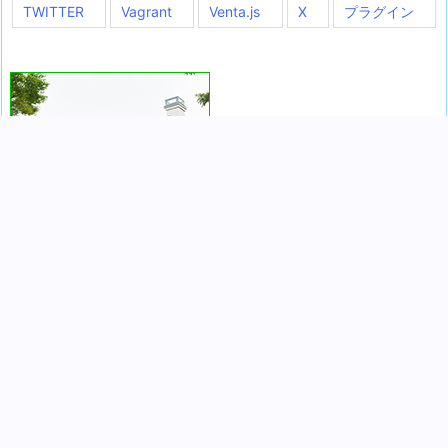
TWITTER
Vagrant
Venta.js
X
プラグイン
Copyright ©
2026
De La Luna Office Days | WORDPRESS / EC CUBE / Laravel /
Linux / AI(Gemini,ChatGPT,Claude等)
All Rights Reserved.
WordPress Luxeritas Theme is provided by "
Thought is free
".