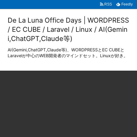
RSS
Feedly
De La Luna Office Days | WORDPRESS
/ EC CUBE / Laravel / Linux / AI(Gemin
i,ChatGPT,Claude等)
AI(Gemini,ChatGPT,Claude等)、WORDPRESSとEC CUBEと
Laravelが中心のWEB開発者のマインドセット。Linuxが好き。