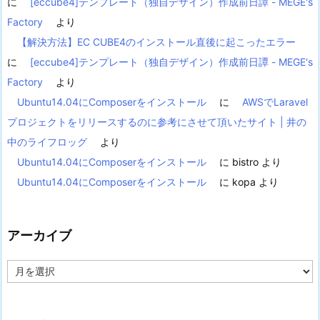
に
[eccube4]テンプレート（独自デザイン）作成前日譚 - MEGE's
Factory
より
【解決方法】EC CUBE4のインストール直後に起こったエラー
に
[eccube4]テンプレート（独自デザイン）作成前日譚 - MEGE's
Factory
より
Ubuntu14.04にComposerをインストール
に
AWSでLaravel
プロジェクトをリリースするのに参考にさせて頂いたサイト | 井の
中のライフロッグ
より
Ubuntu14.04にComposerをインストール
に
bistro
より
Ubuntu14.04にComposerをインストール
に
kopa
より
アーカイブ
ア
ー
カ
イ
ブ